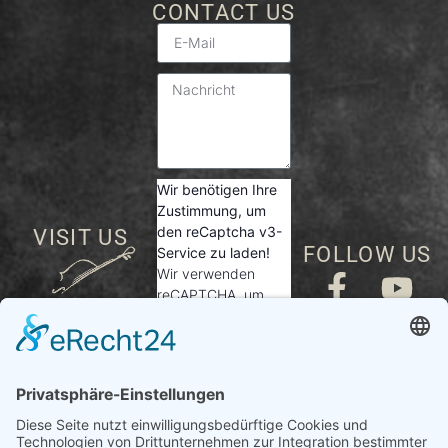
CONTACT US
Wir benötigen Ihre
Zustimmung, um
den reCaptcha v3-
VISIT US
FOLLOW US
Service zu laden!
Wir verwenden
reCAPTCHA, um
Ihre eingegebenen
Informationen zu
Concerts
überprüfen. Dieser
Service kann Daten
zu Ihren Aktivitäten
sammeln. Bitte
lesen Sie die Details