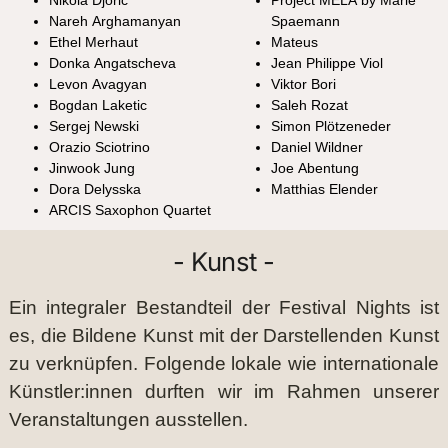
Nikola Djoric
Project MELA by Marie
Nareh Arghamanyan
Spaemann
Ethel Merhaut
Mateus
Donka Angatscheva
Jean Philippe Viol
Levon Avagyan
Viktor Bori
Bogdan Laketic
Saleh Rozat
Sergej Newski
Simon Plötzeneder
Orazio Sciotrino
Daniel Wildner
Jinwook Jung
Joe Abentung
Dora Delysska
Matthias Elender
ARCIS Saxophon Quartet
- Kunst -
Ein integraler Bestandteil der Festival Nights ist
es, die Bildene Kunst mit der Darstellenden Kunst
zu verknüpfen. Folgende lokale wie internationale
Künstler:innen durften wir im Rahmen unserer
Veranstaltungen ausstellen.