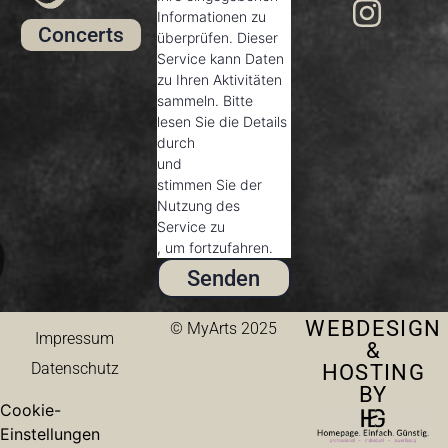
Informationen zu
Concerts
überprüfen. Dieser
Service kann Daten
zu Ihren Aktivitäten
sammeln. Bitte
lesen Sie die Details
durch
und
stimmen Sie der
Nutzung des
Service zu
, um fortzufahren.
Senden
WEBDESIGN
© MyArts 2025
Impressum
&
HOSTING
Datenschutz
BY
Cookie-
Einstellungen