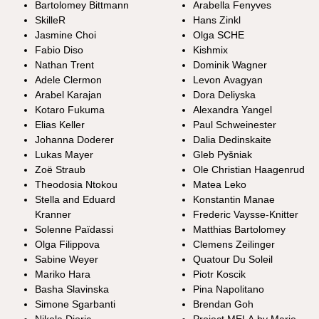
Bartolomey Bittmann
Arabella Fenyves
SkilleR
Hans Zinkl
Jasmine Choi
Olga SCHE
Fabio Diso
Kishmix
Nathan Trent
Dominik Wagner
Adele Clermon
Levon Avagyan
Arabel Karajan
Dora Deliyska
Kotaro Fukuma
Alexandra Yangel
Elias Keller
Paul Schweinester
Johanna Doderer
Dalia Dedinskaite
Lukas Mayer
Gleb Pyšniak
Zoë Straub
Ole Christian Haagenrud
Theodosia Ntokou
Matea Leko
Stella and Eduard
Konstantin Manae
Kranner
Frederic Vaysse-Knitter
Solenne Païdassi
Matthias Bartolomey
Olga Filippova
Clemens Zeilinger
Sabine Weyer
Quatour Du Soleil
Mariko Hara
Piotr Koscik
Basha Slavinska
Pina Napolitano
Simone Sgarbanti
Brendan Goh