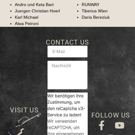
Andro und Keta Bart
RUNWAY
Juergen Christian Hoerl
Tiberius Wien
Karl Michael
Daria Bereziuk
Alwa Petroni
CONTACT US
Wir benötigen Ihre
Zustimmung, um
den reCaptcha v3-
VISIT US
FOLLOW US
Service zu laden!
Wir verwenden
reCAPTCHA, um
Ihre eingegebenen