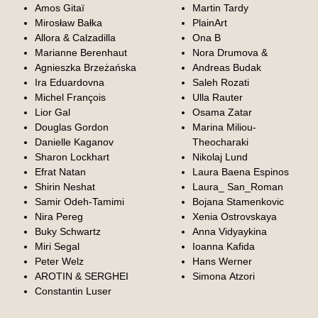
Amos Gitaï
Martin Tardy
Mirosław Bałka
PlainArt
Allora & Calzadilla
Ona B
Marianne Berenhaut
Nora Drumova &
Agnieszka Brzeżańska
Andreas Budak
Ira Eduardovna
Saleh Rozati
Michel François
Ulla Rauter
Lior Gal
Osama Zatar
Douglas Gordon
Marina Miliou-
Danielle Kaganov
Theocharaki
Sharon Lockhart
Nikolaj Lund
Efrat Natan
Laura Baena Espinos
Shirin Neshat
Laura_ San_Roman
Samir Odeh-Tamimi
Bojana Stamenkovic
Nira Pereg
Xenia Ostrovskaya
Buky Schwartz
Anna Vidyaykina
Miri Segal
Ioanna Kafida
Peter Welz
Hans Werner
AROTIN & SERGHEI
Simona Atzori
Constantin Luser