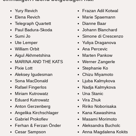
Yury Revich
Frazan Adil Kotwal
Elena Revich
Marie Spaemann
Telegraph Quartett
Dianne Baar
Paul Badura-Skoda
Johann Blanchard
Sumi Jo
Simone di Crescenzo
Ute Lemper
Yuliya Draganova
William Orbit
Ana Percevic
Aigul Akhmetshina
Marten Pankow
MARINA AND THE KATS
Werner Zangerle
Pixie Lott
Stephanie Ko
Aleksey Igudesman
Chizu Miyamoto
Sona MacDonald
Ljuba Kalmykova
Rafael Fingerlos
Nadja Kalmykova
Miriam Kutrowatz
Una Stanic
Eduard Kutrowatz
Vira Zhuk
Anton Gerzenberg
Ririko Noborisaka
Angelika Kirchschlager
Kana Kawashima
Gabriel Prokofiev
Masami Morimoto
Ferhan & Ferzan Önder
Aleksandra Bucholc
Cesar Sampson
Anna Magdalena Kokits