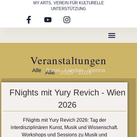
MY ARTS, VEREIN FÜR KULTURELLE
UNTERSTÜTZUNG
Über Uns
Veranstaltungen
Alle
Basel
London
Vienna
Alle
2025
2026
FNights mit Yury Revich - Wien
2026
FNights mit Yury Revich 2026: Tag der
interdisziplinären Kunst, Musik und Wissenschaft.
Workshops und Sessions zu Musik und